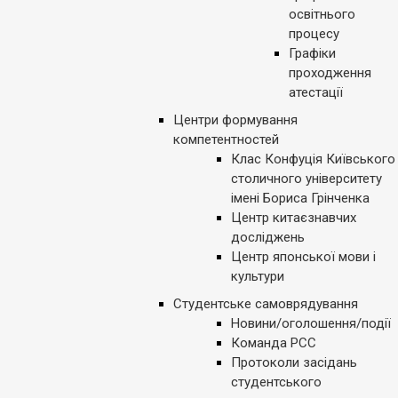
освітнього
процесу
Графіки
проходження
атестації
Центри формування
компетентностей
Клас Конфуція Київського
столичного університету
імені Бориса Грінченка
Центр китаєзнавчих
досліджень
Центр японської мови і
культури
Студентське самоврядування
Новини/оголошення/події
Команда РСС
Протоколи засідань
студентського