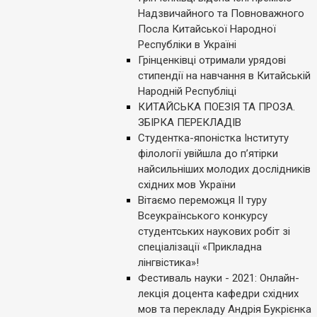
Надзвичайного та Повноважного
Посла Китайської Народної
Республіки в Україні
Грінценківці отримали урядові
стипендії на навчання в Китайській
Народній Республіці
КИТАЙСЬКА ПОЕЗІЯ ТА ПРОЗА.
ЗБІРКА ПЕРЕКЛАДІВ
Студентка-японістка Інституту
філології увійшла до п’ятірки
найсильніших молодих дослідників
східних мов України
Вітаємо переможця ІІ туру
Всеукраїнського конкурсу
студентських наукових робіт зі
спеціалізації «Прикладна
лінгвістика»!
Фестиваль науки - 2021: Онлайн-
лекція доцента кафедри східних
мов та перекладу Андрія Букрієнка