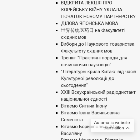
ВІДКРИТА ЛЕКЦІЯ ПРО
КОРЕЙСЬКУ ВІЙНУ УКЛАЛА
ПОЧАТОК НОВОМУ ПАРТНЕРСТВУ
ДІЛОВА ЯПОНСЬКА МОВА
世界传统医药日 на Факультеті
східних мов
Вибори до Наукового товариства
Факультету східних мов
Тренінг "Практичні поради для
починаючих науковців"
"Літературні крила Китаю: від часів
Культурної революції до
сьогодення"
ХХІІІ Всеукраїнський радіодиктант
національної єдності
Вітаємо Ситник Ілону
Вітаємо Івана Васильовича
Семеніста
Automatic website
Вітаємо Боришполець Юлію
translation
Василівну