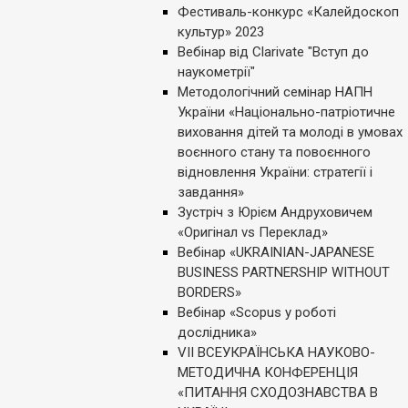
Фестиваль-конкурс «Калейдоскоп
культур» 2023
Вебінар від Clarivate "Вступ до
наукометрії"
Методологічний семінар НАПН
України «Національно-патріотичне
виховання дітей та молоді в умовах
воєнного стану та повоєнного
відновлення України: стратегії і
завдання»
Зустріч з Юрієм Андруховичем
«Оригінал vs Переклад»
Вебінар «UKRAINIAN-JAPANESE
BUSINESS PARTNERSHIP WITHOUT
BORDERS»
Вебінар «Scopus у роботі
дослідника»
VІІ ВСЕУКРАЇНСЬКА НАУКОВО-
МЕТОДИЧНА КОНФЕРЕНЦІЯ
«ПИТАННЯ СХОДОЗНАВСТВА В