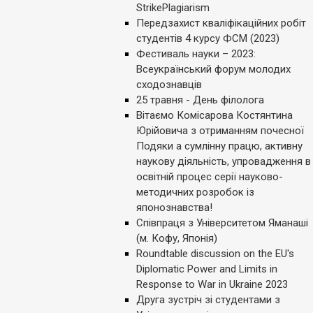
StrikePlagiarism
Передзахист кваліфікаційних робіт
студентів 4 курсу ФСМ (2023)
Фестиваль науки – 2023:
Всеукраїнський форум молодих
сходознавців
25 травня - День філолога
Вітаємо Комісарова Костянтина
Юрійовича з отриманням почесної
Подяки а сумлінну працю, активну
наукову діяльність, упровадження в
освітній процес серії науково-
методичних розробок із
японознавства!
Співпраця з Університетом Яманаші
(м. Кофу, Японія)
Roundtable discussion on the EU's
Diplomatic Power and Limits in
Response to War in Ukraine 2023
Друга зустріч зі студентами з