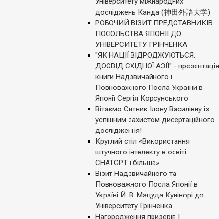
Університету міжнародних
досліджень Канда (神田外語大学)
РОБОЧИЙ ВІЗИТ ПРЕДСТАВНИКІВ
ПОСОЛЬСТВА ЯПОНІЇ ДО
УНІВЕРСИТЕТУ ГРІНЧЕНКА
"ЯК НАЦІЇ ВІДРОДЖУЮТЬСЯ:
ДОСВІД СХІДНОЇ АЗІЇ" - презентація
книги Надзвичайного і
Повноважного Посла України в
Японії Сергія Корсунського
Вітаємо Ситник Ілону Василівну із
успішним захистом дисертаційного
дослідження!
Круглий стіл «Використання
штучного інтелекту в освіті:
CHATGPT і більше»
Візит Надзвичайного та
Повноважного Посла Японії в
Україні Й. В. Мацуда Кунінорі до
Університету Грінченка
Нагородження призерів І