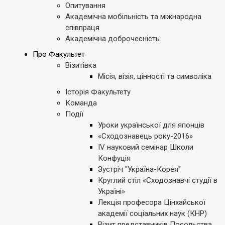
Опитування
Академічна мобільність та міжнародна
співпраця
Академічна доброчесність
Про Факультет
Візитівка
Місія, візія, цінності та символіка
Історія Факультету
Команда
Події
Уроки української для японців
«Сходознавець року-2016»
IV науковий семінар Школи
Конфуція
Зустріч "Україна-Корея"
Круглий стіл «Сходознавчі студії в
Україні»
Лекція професора Цінхайської
академії соціальних наук (КНР)
Візит представників Посольства