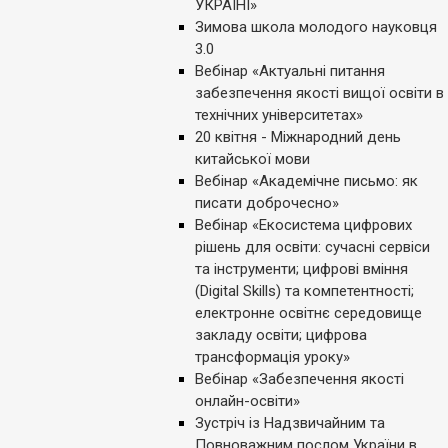
УКРАЇНІ»
Зимова школа молодого науковця
3.0
Вебінар «Актуальні питання
забезпечення якості вищої освіти в
технічних університетах»
20 квітня - Міжнародний день
китайської мови
Вебінар «Академічне письмо: як
писати доброчесно»
Вебінар «Екосистема цифрових
рішень для освіти: сучасні сервіси
та інструменти; цифрові вміння
(Digital Skills) та компетентності;
електронне освітнє середовище
закладу освіти; цифрова
трансформація уроку»
Вебінар «Забезпечення якості
онлайн-освіти»
Зустріч із Надзвичайним та
Повноважним послом України в