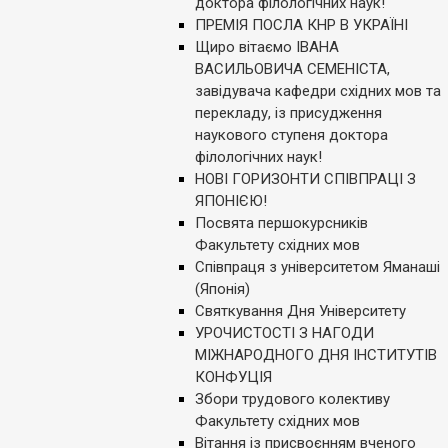
доктора філологічних наук!
ПРЕМІЯ ПОСЛА КНР В УКРАЇНІ
Щиро вітаємо ІВАНА
ВАСИЛЬОВИЧА СЕМЕНІСТА,
завідувача кафедри східних мов та
перекладу, із присудження
наукового ступеня доктора
філологічних наук!
НОВІ ГОРИЗОНТИ СПІВПРАЦІ З
ЯПОНІЄЮ!
Посвята першокурсників
Факультету східних мов
Співпраця з університетом Яманаші
(Японія)
Святкування Дня Університету
УРОЧИСТОСТІ З НАГОДИ
МІЖНАРОДНОГО ДНЯ ІНСТИТУТІВ
КОНФУЦІЯ
Збори трудового колективу
Факультету cхідних мов
Вітання із присвоєнням вченого