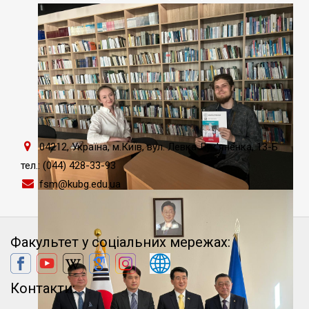
Всеукраїнському конкурсі знавців китайської
мови
04212, Україна, м.Київ, вул. Левка Лук'яненка, 13-Б
тел.: (044) 428-33-93
fsm@kubg.edu.ua
Індивідуальні дні відкритих дверей на
Факультеті східних мов
Факультет у соціальних мережах:
Контакти: