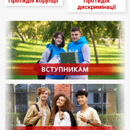
Протидія корупції
Протидія
дискримінації