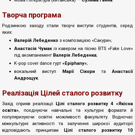
Мова і література (китайська) —
Сулима Ганна
.
Творча програма
Родзинкою заходу стали творчі виступи студентів, серед
яких:
Валерій Лебеденко
з композицією «Сакури»;
Анастасія Чумак
із кавером на пісню BTS «Fake Love»
під акомпанемент
Валерія Лебеденка
;
K-pop cover dance гурт
«Epiphany»
;
вокальний виступ
Марії Сікори
та
Анастасії
Андрощук
.
Реалізація Цілей сталого розвитку
Захід сприяв реалізації
Цілі сталого розвитку 4 «Якісна
освіта»
, поєднуючи навчальні та культурні формати й
популяризуючи освітні можливості факультету. Водночас
міжкультурні активності та залучення широкої аудиторії
відповідають принципам
Цілі сталого розвитку 10