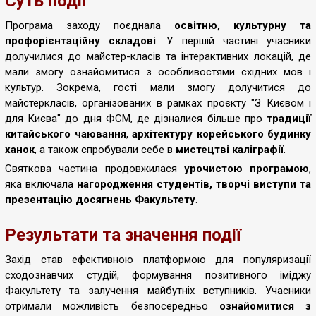
Суть події
Програма заходу поєднала
освітню, культурну та
профорієнтаційну складові
. У першій частині учасники
долучилися до майстер-класів та інтерактивних локацій, де
мали змогу ознайомитися з особливостями східних мов і
культур. Зокрема, гості мали змогу долучитися до
майстеркласів, організованих в рамках проєкту "З Києвом і
для Києва" до дня ФСМ, де дізналися більше про
традиції
китайського чаювання
,
архітектуру корейського будинку
ханок
, а також спробували себе в
мистецтві каліграфії
.
Святкова частина продовжилася
урочистою програмою
,
яка включала
нагородження студентів, творчі виступи та
презентацію досягнень Факультету
.
Результати та значення події
Захід став ефективною платформою для популяризації
сходознавчих студій, формування позитивного іміджу
Факультету та залучення майбутніх вступників. Учасники
отримали можливість безпосередньо
ознайомитися з