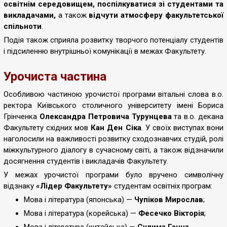
освітнім середовищем, поспілкуватися зі студентами та
викладачами,
а також
відчути атмосферу факультетської
спільноти
.
Подія також сприяла розвитку творчого потенціалу студентів
і підсиленню внутрішньої комунікації в межах Факультету.
Урочиста частина
Особливою частиною урочистої програми вітальні слова в.о.
ректора
Київського столичного університету імені Бориса
Грінченка
Олександра Петровича Турунцева
та в.о. декана
Факультету східних мов
Кан Ден Сіка
. У своїх виступах вони
наголосили на важливості розвитку сходознавчих студій, ролі
міжкультурного діалогу в сучасному світі, а також відзначили
досягнення студентів і викладачів Факультету.
У межах урочистої програми було вручено символічну
відзнаку
«Лідер Факультету»
студентам освітніх програм:
Мова і література (японська) —
Чупіков Мирослав
;
Мова і література (корейська) —
Фесечко Вікторія
;