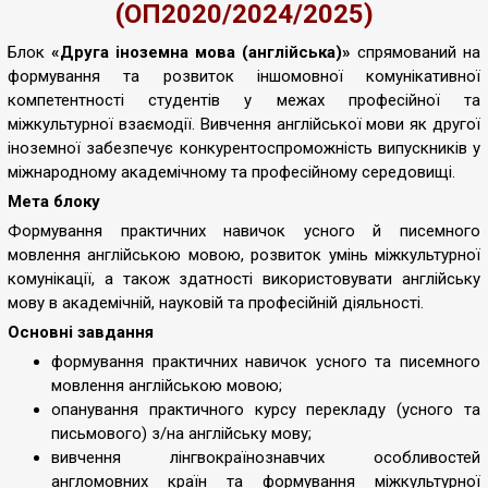
(ОП2020/2024/2025)
Блок
«Друга іноземна мова (англійська)»
спрямований на
формування та розвиток іншомовної комунікативної
компетентності студентів у межах професійної та
міжкультурної взаємодії. Вивчення англійської мови як другої
іноземної забезпечує конкурентоспроможність випускників у
міжнародному академічному та професійному середовищі.
Мета блоку
Формування практичних навичок усного й писемного
мовлення англійською мовою, розвиток умінь міжкультурної
комунікації, а також здатності використовувати англійську
мову в академічній, науковій та професійній діяльності.
Основні завдання
формування практичних навичок усного та писемного
мовлення англійською мовою;
опанування практичного курсу перекладу (усного та
письмового) з/на англійську мову;
вивчення лінгвокраїнознавчих особливостей
англомовних країн та формування міжкультурної