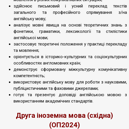
здійснює письмовий і усний переклад текстів
загального та професійного спрямування з/на
англійську мову;
аналізує мовні явища на основі теоретичних знань з
фонетики, граматики, лексикології та стилістики
англійської мови;
застосовує теоретичні положення у практиці перекладу
та мовлення;
орієнтується в історико-культурних та соціокультурних
особливостях англомовних країн;
демонструє сформовану міжкультурну комунікативну
компетентність;
використовує англійську мову для роботи з науковими,
публіцистичними та фаховими джерелами;
готує та презентує доповіді англійською мовою з
використанням академічних стандартів.
Друга іноземна мова (східна)
(ОП2024)