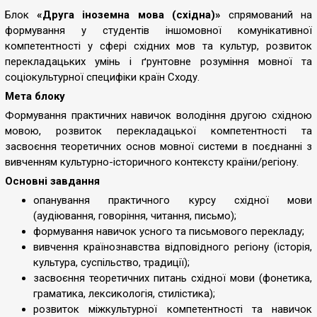
Блок
«Друга іноземна мова (східна)»
спр
ямований на
формування у студентів іншомовної комунікативної
компетентності у сфері східних мов та культур, розвиток
перекладацьких умінь і ґрунтовне розуміння мовної та
соціокультурної специфіки країн Сходу.
Мета блоку
Формування практичних навичок володіння другою східною
мовою, розвиток перекладацької компетентності та
засвоєння теоретичних основ мовної системи в поєднанні з
вивченням культурно-історичного контексту країни/регіону.
Основні завдання
опанування практичного курсу східної мови
(аудіювання, говоріння, читання, письмо);
формування навичок усного та письмового перекладу;
вивчення країнознавства відповідного регіону (історія,
культура, суспільство, традиції);
засвоєння теоретичних питань східної мови (фонетика,
граматика, лексикологія, стилістика);
розвиток міжкультурної компетентності та навичок