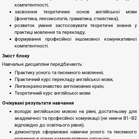
компетентності;
засвоєння теоретичних основ англійської мови
(фонетика, лексикологія, граматика, стилістика);
розвиток уміння застосовувати теоретичні знання у
практиці мовлення та перекладу;
формування професійної іншомовної комунікативної
компетентності.
Зміст блоку
Навчальні дисципліни передбачають:
Практику усного та писемного мовлення;
Практичний курс перекладу англійської мови;
Лінгвокраїнознавство англомовних країн;
Теоретичний курс англійської мови.
Очікувані результати навчання
володіє англійською мовою на рівні, достатньому для
академічної та професійної комунікації (не нижче B1–B2
відповідно до освітнього рівня);
демонструє сформовані навички усного та писемного
мовлення в різних комунікативних ситуаціях;